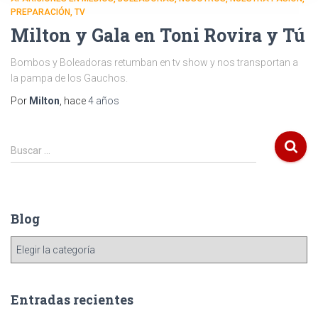
PREPARACIÓN
TV
Milton y Gala en Toni Rovira y Tú
Bombos y Boleadoras retumban en tv show y nos transportan a
la pampa de los Gauchos.
Por
Milton
, hace
4 años
Buscar …
Blog
Entradas recientes