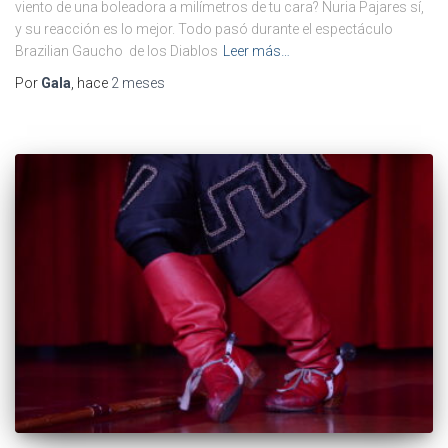
viento de una boleadora a milímetros de tu cara? Nuria Pajares sí,
y su reacción es lo mejor. Todo pasó durante el espectáculo
Brazilian Gaucho de los Diablos
Leer más…
Por
Gala
, hace
2 meses