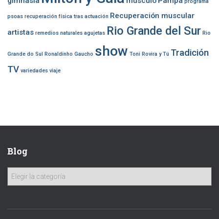
gimnasia
músculo
Pampa
programa
Recuperación muscular
psoas
recuperación física tras actuación
Rio Grande del Sur
artistas
remedios naturales agujetas
Rio
show
Tradición
Grande do Sul
Ronaldinho Gaucho
Toni Rovira y Tú
TV
variedades
viaje
Blog