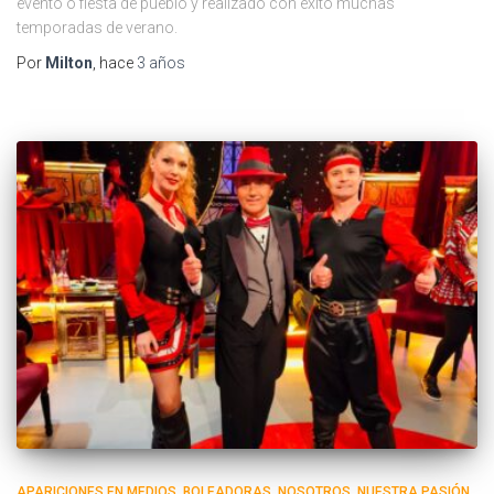
evento o fiesta de pueblo y realizado con éxito muchas
temporadas de verano.
Por
Milton
, hace
3 años
APARICIONES EN MEDIOS
BOLEADORAS
NOSOTROS
NUESTRA PASIÓN