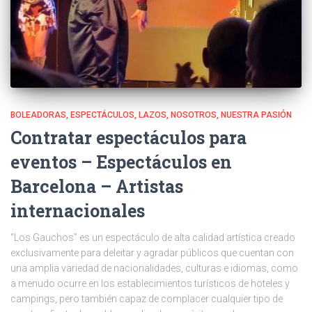
BOLEADORAS
ESPECTÁCULOS
LAZOS
NOSOTROS
NUESTRA PASIÓN
Contratar espectáculos para
eventos – Espectáculos en
Barcelona – Artistas
internacionales
“Los Gauchos” es un espectáculo de alta calidad artística creado
exclusivamente para deleitar y agradar públicos que cuentan con
una amplia variedad de nacionalidades, culturas e idiomas, como
a menudo ocurre en los establecimientos turísticos de hoteles y
campings, pero también capaz de complacer cualquier tipo de