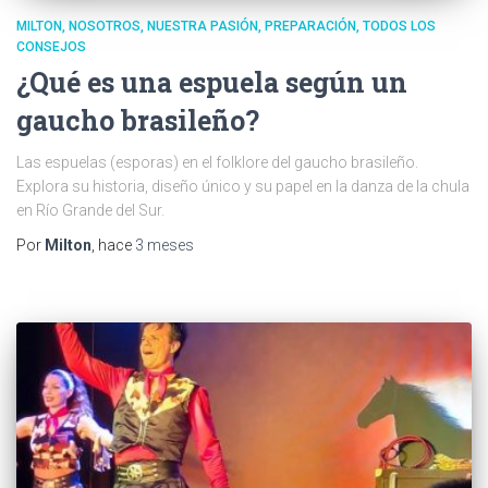
MILTON
NOSOTROS
NUESTRA PASIÓN
PREPARACIÓN
TODOS LOS
CONSEJOS
¿Qué es una espuela según un
gaucho brasileño?
Las espuelas (esporas) en el folklore del gaucho brasileño.
Explora su historia, diseño único y su papel en la danza de la chula
en Río Grande del Sur.
Por
Milton
, hace
3 meses