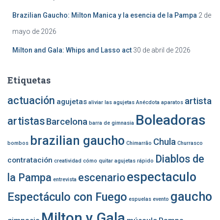
Brazilian Gaucho: Milton Manica y la esencia de la Pampa
2 de
mayo de 2026
Milton and Gala: Whips and Lasso act
30 de abril de 2026
Etiquetas
actuación
artista
agujetas
aliviar las agujetas
Anécdota
aparatos
Boleadoras
artistas
Barcelona
barra de gimnasia
brazilian gaucho
Chula
bombos
Chimarrão
Churrasco
Diablos de
contratación
creatividad
cómo quitar agujetas rápido
espectaculo
la Pampa
escenario
entrevista
gaucho
Espectáculo con Fuego
espuelas
evento
Milton y Gala