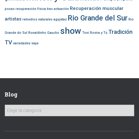
Recuperación muscular
psoas
recuperación física tras actuación
Rio Grande del Sur
artistas
remedios naturales agujetas
Rio
show
Tradición
Grande do Sul
Ronaldinho Gaucho
Toni Rovira y Tú
TV
variedades
viaje
Blog