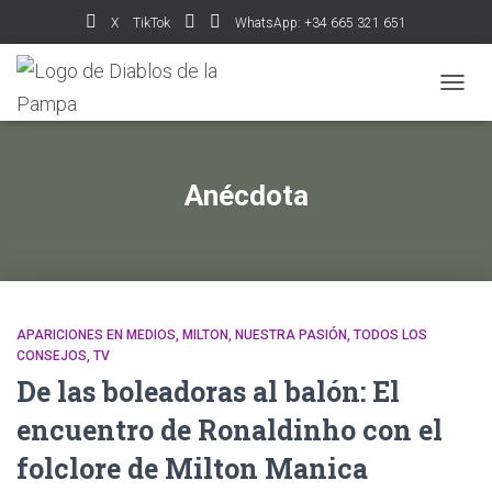
X
TikTok
WhatsApp: +34 665 321 651
CAMB
MODO
DE
NAVEG
Anécdota
APARICIONES EN MEDIOS
MILTON
NUESTRA PASIÓN
TODOS LOS
CONSEJOS
TV
De las boleadoras al balón: El
encuentro de Ronaldinho con el
folclore de Milton Manica