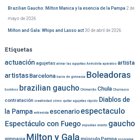
Brazilian Gaucho: Milton Manica y la esencia de la Pampa
2 de
mayo de 2026
Milton and Gala: Whips and Lasso act
30 de abril de 2026
Etiquetas
actuación
artista
agujetas
aliviar las agujetas
Anécdota
aparatos
Boleadoras
artistas
Barcelona
barra de gimnasia
brazilian gaucho
Chula
bombos
Chimarrão
Churrasco
Diablos de
contratación
creatividad
cómo quitar agujetas rápido
espectaculo
la Pampa
escenario
entrevista
gaucho
Espectáculo con Fuego
espuelas
evento
Milton y Gala
gimnasia
músculo
Pampa
programa