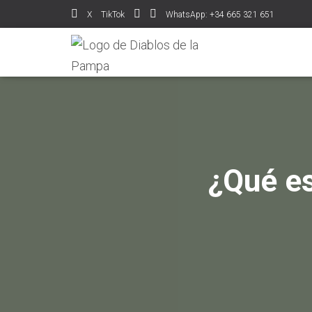
X
TikTok
WhatsApp: +34 665 321 651
¿Qué es