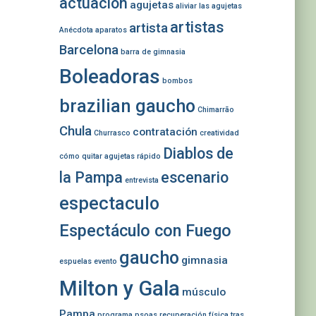
actuación
agujetas
aliviar las agujetas
artistas
artista
Anécdota
aparatos
Barcelona
barra de gimnasia
Boleadoras
bombos
brazilian gaucho
Chimarrão
Chula
contratación
Churrasco
creatividad
Diablos de
cómo quitar agujetas rápido
la Pampa
escenario
entrevista
espectaculo
Espectáculo con Fuego
gaucho
gimnasia
espuelas
evento
Milton y Gala
músculo
Pampa
programa
psoas
recuperación física tras