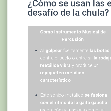
¿Cómo se usan las e
desafío de la chula?
Como Instrumento Musical de
Percusión
:
Al
golpear
fuertemente
las botas
contra el suelo o entre sí,
la rodaj
metálica vibra
y produce un
repiqueteo metálico
característico
.
Este sonido metálico
se fusiona
con el ritmo de la gaita gaúcha
(acordeón) y funciona como un