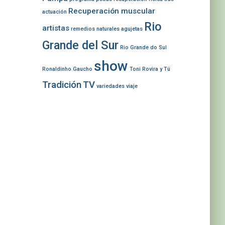
Recuperación muscular
actuación
Rio
artistas
remedios naturales agujetas
Grande del Sur
Rio Grande do Sul
show
Ronaldinho Gaucho
Toni Rovira y Tú
Tradición
TV
variedades
viaje