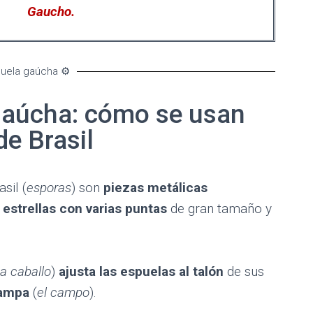
Gaucho.
puela gaúcha ⚙️
 gaúcha: cómo se usan
de Brasil
sil (
esporas
) son
piezas metálicas
–
estrellas con varias puntas
de gran tamaño y
a caballo
)
ajusta las espuelas
al talón
de sus
pampa
(
el campo
).