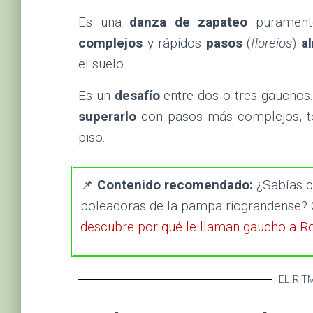
Es una
danza de zapateo
puramente
complejos
y rápidos
pasos
(
floreios
)
a
el suelo.
Es un
desafío
entre dos o tres gauchos
superarlo
con pasos más complejos, to
piso.
📌
Contenido recomendado:
¿Sabías q
boleadoras de la pampa riograndense
descubre por qué le llaman gaucho a R
EL RIT